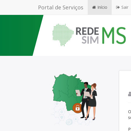
Portal de Serviços
Início
Sair
O
s
P