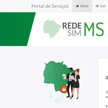
Portal de Serviços
Início
Sair
O
s
P