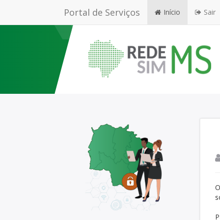
Portal de Serviços
Início
Sair
O
s
P