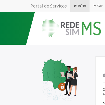
Portal de Serviços
Início
Sair
O
s
P