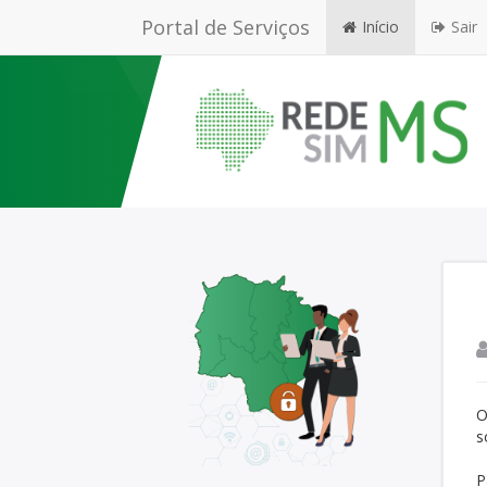
Portal de Serviços
Início
Sair
O
s
P