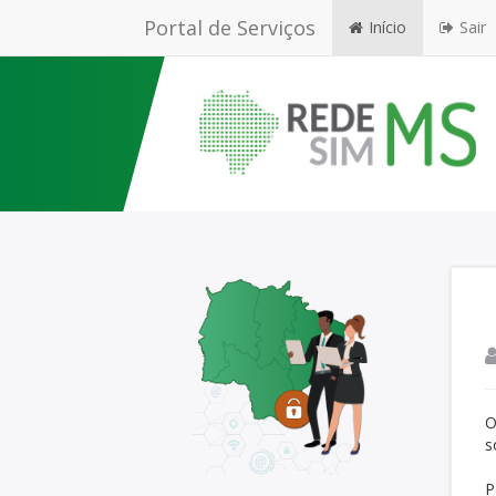
Portal de Serviços
Início
Sair
O
s
P